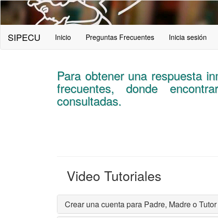
Saltar
al
contenido
Sipecu
principal
SIPECU
Inicio
Preguntas Frecuentes
Inicia sesión
Preguntas
Para obtener una respuesta inm
frecuentes
frecuentes, donde encontr
consultadas.
Video Tutoriales
Crear una cuenta para Padre, Madre o Tutor