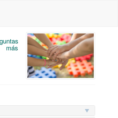
eguntas
es más